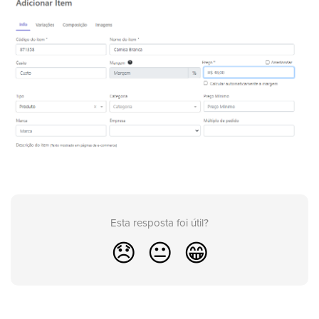
Esta resposta foi útil?
😞
😐
😁