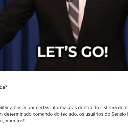
ade?
litar a busca por certas informações dentro do sistema de
om determinado comando do teclado, os usuários do Sensi
ançamentos!!