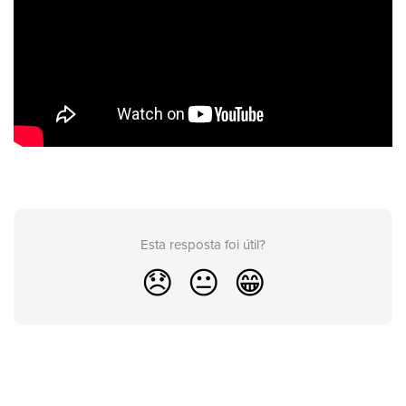
Esta resposta foi útil?
😞
😐
😁