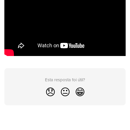
Esta resposta foi útil?
😞
😐
😁