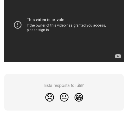
Esta resposta foi útil?
😞
😐
😁