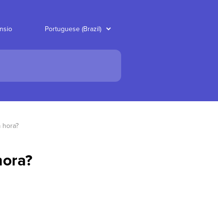
nsio
a hora?
hora?