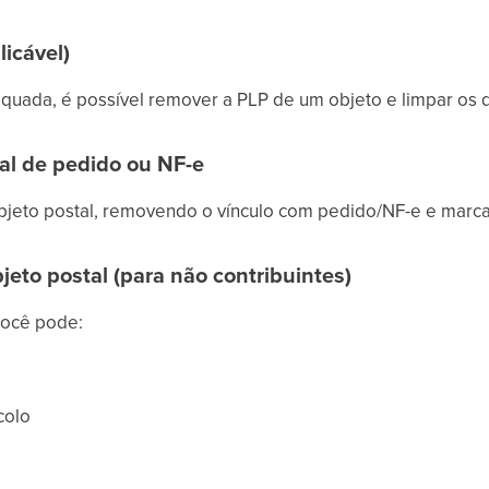
icável)
quada, é possível remover a PLP de um objeto e limpar os d
tal de pedido ou NF-e
objeto postal, removendo o vínculo com pedido/NF-e e marc
bjeto postal (para não contribuintes)
você pode:
colo