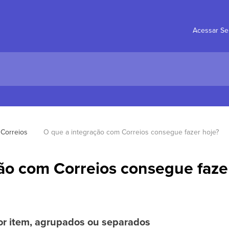
Acessar Se
Correios
O que a integração com Correios consegue fazer hoje?
ão com Correios consegue faze
por item, agrupados ou separados