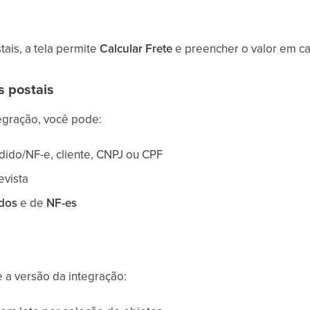
ais, a tela permite
Calcular Frete
e preencher o valor em ca
s postais
tegração, você pode:
ido/NF-e, cliente, CNPJ ou CPF
evista
dos
e de
NF-es
 a versão da integração: