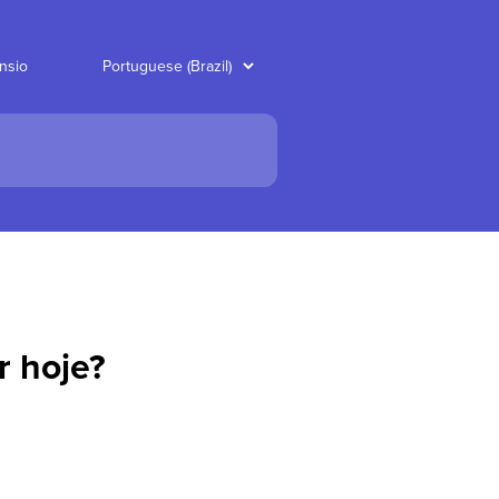
nsio
r hoje?