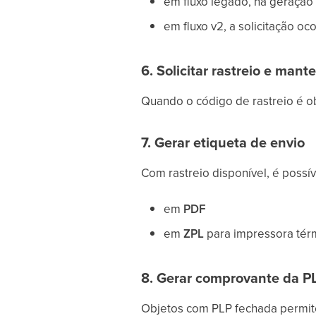
em fluxo legado, há geração
em fluxo v2, a solicitação oc
6. Solicitar rastreio e mant
Quando o código de rastreio é ob
7. Gerar etiqueta de envio
Com rastreio disponível, é possív
em
PDF
em
ZPL
para impressora térmi
8. Gerar comprovante da P
Objetos com PLP fechada permi