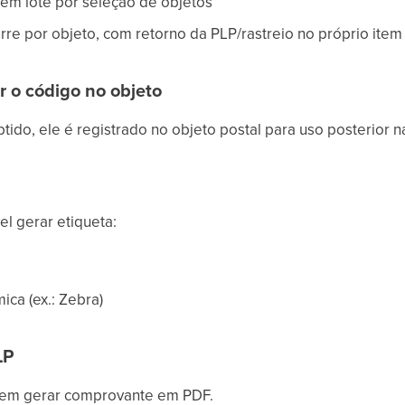
 em lote por seleção de objetos
orre por objeto, com retorno da PLP/rastreio no próprio item
er o código no objeto
tido, ele é registrado no objeto postal para uso posterior n
el gerar etiqueta:
ca (ex.: Zebra)
LP
tem gerar comprovante em PDF.