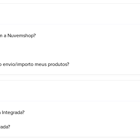
om a Nuvemshop?
mo envio/importo meus produtos?
 Integrada?
rada?